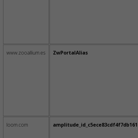
www.zooallium.es
ZwPortalAlias
loom.com
amplitude_id_c5ece83cdf4f7db16