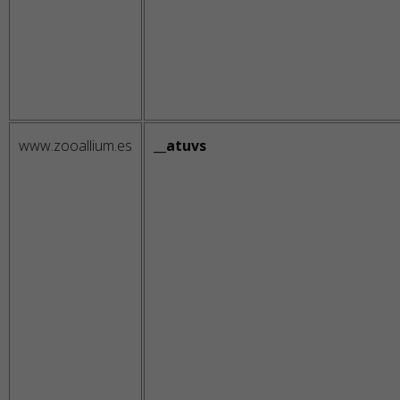
www.zooallium.es
__atuvs