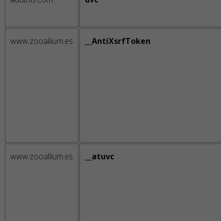
www.zooallium.es
__AntiXsrfToken
www.zooallium.es
__atuvc