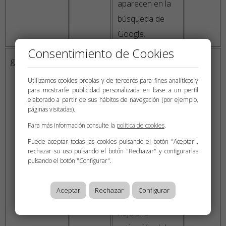
aparecen en la
búsqueda de
Google.
Consentimiento de Cookies
google.com
SID
Descargar
en 2
ciertas
años
Utilizamos cookies propias y de terceros para fines analíticos y
para mostrarle publicidad personalizada en base a un perfil
herramientas de
elaborado a partir de sus hábitos de navegación (por ejemplo,
Google y
páginas visitadas).
guardar ciertas
Para más información consulte la
política de cookies
.
preferencias,
Puede aceptar todas las cookies pulsando el botón "Aceptar",
por ejemplo, el
rechazar su uso pulsando el botón "Rechazar" y configurarlas
pulsando el botón "Configurar".
número de
resultados de la
Aceptar
Rechazar
Configurar
búsqueda por
hoja o la