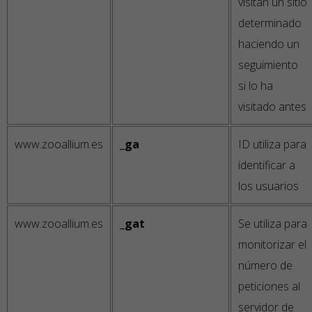
visitan un sitio
determinado
haciendo un
seguimiento
si lo ha
visitado antes
www.zooallium.es
_ga
ID utiliza para
identificar a
los usuarios
www.zooallium.es
_gat
Se utiliza para
monitorizar el
número de
peticiones al
servidor de