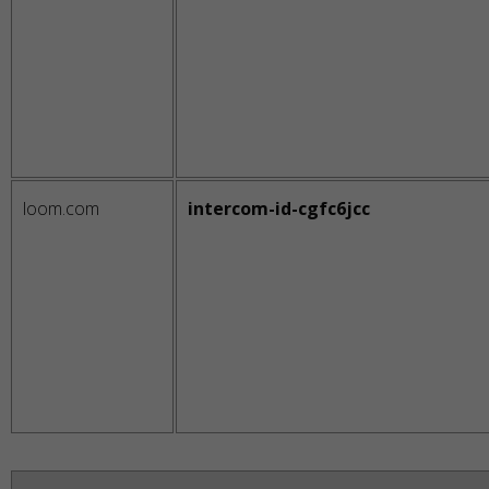
loom.com
intercom-id-cgfc6jcc